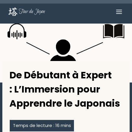
Aller
au
Tour du Japon
contenu
De Débutant à Expert
: L’Immersion pour
Apprendre le Japonais