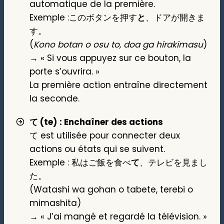
automatique de la première.
Exemple :このボタンを押す
と
、ドアが開きま
す。
(
Kono botan o osu to, doa ga hirakimasu
)
→ « Si vous appuyez sur ce bouton, la
porte s’ouvrira. »
La première action entraîne directement
la seconde.
て (te)
: Enchaîner des actions
て est utilisée pour connecter deux
actions ou états qui se suivent.
Exemple : 私はご飯を食べ
て
、テレビを見まし
た。
(Watashi wa gohan o tabete, terebi o
mimashita)
→ « J’ai mangé et regardé la télévision. »