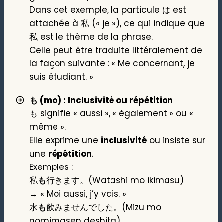
Dans cet exemple, la particule は est
attachée à 私 (« je »), ce qui indique que
私 est le thème de la phrase.
Celle peut être traduite littéralement de
la façon suivante : « Me concernant, je
suis étudiant. »
も (mo) : Inclusivité ou répétition
も signifie « aussi », « également » ou «
même ».
Elle exprime une
inclusivité
ou insiste sur
une
répétition
.
Exemples :
私
も
行きます。(Watashi mo ikimasu)
→ « Moi aussi, j’y vais. »
水
も
飲みませんでした。(Mizu mo
nomimasen deshita)