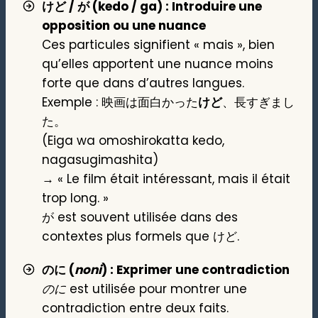
けど / が (kedo / ga) : Introduire une
opposition ou une nuance
Ces particules signifient « mais », bien
qu’elles apportent une nuance moins
forte que dans d’autres langues.
Exemple : 映画は面白かった
けど
、長すぎまし
た。
(Eiga wa omoshirokatta kedo,
nagasugimashita)
→ « Le film était intéressant, mais il était
trop long. »
が est souvent utilisée dans des
contextes plus formels que けど.
のに (
noni
) : Exprimer une contradiction
のに
est utilisée pour montrer une
contradiction entre deux faits.