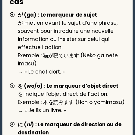
cas
が (ga)
: Le marqueur de sujet
が met en avant le sujet d’une phrase,
souvent pour introduire une nouvelle
information ou insister sur celui qui
effectue l’action.
Exemple : 猫
が
寝ています (Neko ga nete
imasu)
→ « Le chat dort. »
を (wo/o)
: Le marqueur d’objet direct
を indique l’objet direct de l’action.
Exemple : 本
を
読みます (Hon o yomimasu)
→ « Je lis un livre. »
に (
ni
)
: Le marqueur de direction ou de
destination