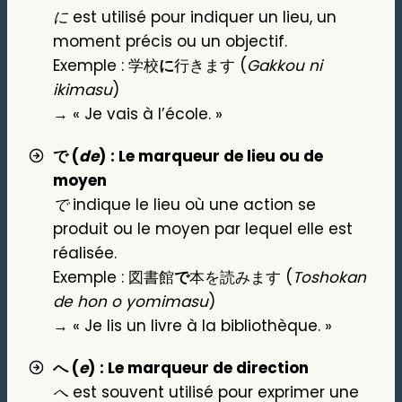
に
est utilisé pour indiquer un lieu, un
moment précis ou un objectif.
Exemple : 学校
に
行きます (
Gakkou ni
ikimasu
)
→ « Je vais à l’école. »
で (
de
)
: Le marqueur de lieu ou de
moyen
で
indique le lieu où une action se
produit ou le moyen par lequel elle est
réalisée.
Exemple : 図書館
で
本を読みます (
Toshokan
de hon o yomimasu
)
→ « Je lis un livre à la bibliothèque. »
へ (
e
)
: Le marqueur de direction
へ
est souvent utilisé pour exprimer une