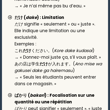
→ « Je n’ai même pas bu d’eau. »
だけ (
dake
) : Limitation
だけ
signifie « seulement » ou « juste ».
Elle indique une limitation ou une
exclusivité.
Exemples :
これ
だけ
ください。(
Kore dake kudasai
)
→ « Donnez-moi juste ça, s’il vous plaît. »
あの店は学生
だけ
が入れます。(
Ano mise wa
gakusei dake ga hairemasu
)
→ « Seuls les étudiants peuvent entrer
dans ce magasin. »
ばかり (
bakari
) : Focalisation sur une
quantité ou une répétition
ばかり
peut signifier « seulement », « juste