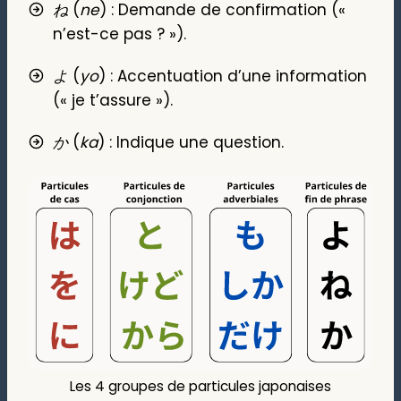
ね
(
ne
) : Demande de confirmation («
n’est-ce pas ? »).
よ
(
yo
) : Accentuation d’une information
(« je t’assure »).
か
(
ka
) : Indique une question.
Les 4 groupes de particules japonaises