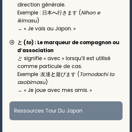
direction générale.
Exemple : 日本
へ
行きます (
Nihon e
ikimasu
)
→ « Je vais au Japon. »
と (
to
) : Le marqueur de compagnon ou
d’association
と
signifie « avec » lorsqu’il est utilisé
comme particule de cas.
Exemple :友達
と
遊びます (
Tomodachi to
asobimasu
)
→ « Je joue avec mes amis. »
Ressources Tour Du Japon