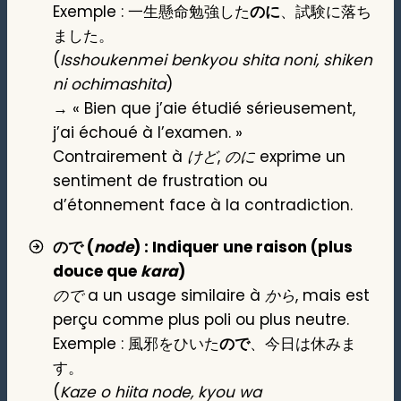
Exemple : 一生懸命勉強した
のに
、試験に落ち
ました。
(
Isshoukenmei benkyou shita noni, shiken
ni ochimashita
)
→ « Bien que j’aie étudié sérieusement,
j’ai échoué à l’examen. »
Contrairement à
けど
,
のに
exprime un
sentiment de frustration ou
d’étonnement face à la contradiction.
ので (
node
) : Indiquer une raison (plus
douce que
kara
)
ので
a un usage similaire à
から
, mais est
perçu comme plus poli ou plus neutre.
Exemple : 風邪をひいた
ので
、今日は休みま
す。
(
Kaze o hiita node, kyou wa