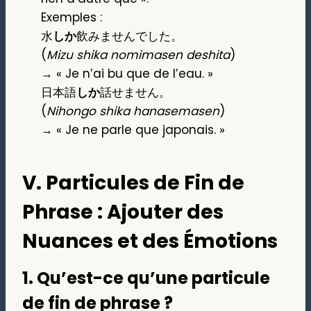
Exemples :
水
しか
飲みませんでした。
(
Mizu shika nomimasen deshita
)
→ « Je n’ai bu que de l’eau. »
日本語
しか
話せません。
(
Nihongo shika hanasemasen
)
→ « Je ne parle que japonais. »
V. Particules de Fin de
Phrase : Ajouter des
Nuances et des Émotions
1.
Qu’est-ce qu’une particule
de fin de phrase ?