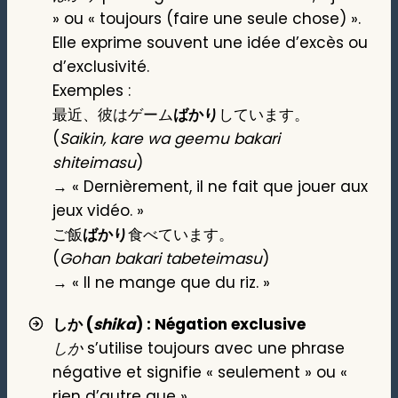
» ou « toujours (faire une seule chose) ».
Elle exprime souvent une idée d’excès ou
d’exclusivité.
Exemples :
最近、彼はゲーム
ばかり
しています。
(
Saikin, kare wa geemu bakari
shiteimasu
)
→ « Dernièrement, il ne fait que jouer aux
jeux vidéo. »
ご飯
ばかり
食べています。
(
Gohan bakari tabeteimasu
)
→ « Il ne mange que du riz. »
しか (
shika
) : Négation exclusive
しか
s’utilise toujours avec une phrase
négative et signifie « seulement » ou «
rien d’autre que ».