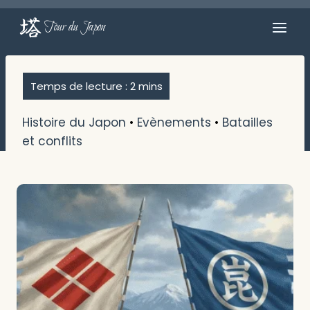
Aller
au
Tour du Japon
contenu
Histoire du Japon
•
Evènements
•
Batailles
et conflits