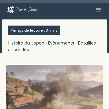
Aller
au
Tour du Japon
contenu
Histoire du Japon
•
Evènements
•
Batailles
et conflits