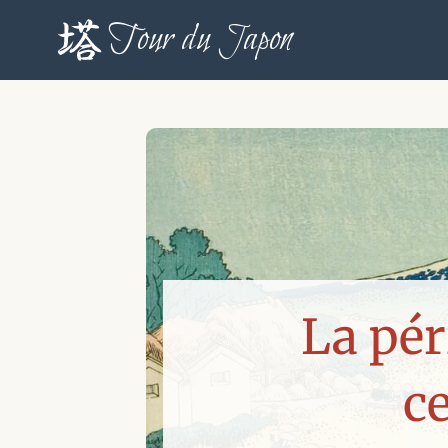
Aller
Tour du Japon
au
contenu
La pér
c