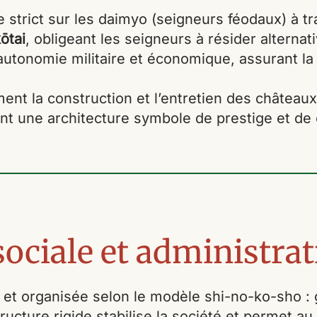
 strict sur les daimyo (seigneurs féodaux) à 
ōtai
, obligeant les seigneurs à résider alterna
r autonomie militaire et économique, assurant l
t la construction et l’entretien des châteaux, l
t une architecture symbole de prestige et de 
ociale et administrat
 et organisée selon le modèle shi-no-ko-sho : 
ructure rigide stabilise la société et permet a