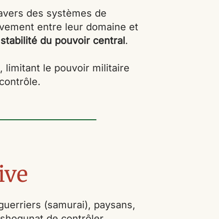
travers des systèmes de
tivement entre leur domaine et
a
stabilité du pouvoir central
.
imitant le pouvoir militaire
contrôle.
ive
guerriers (samurai), paysans,
u shogunat de contrôler