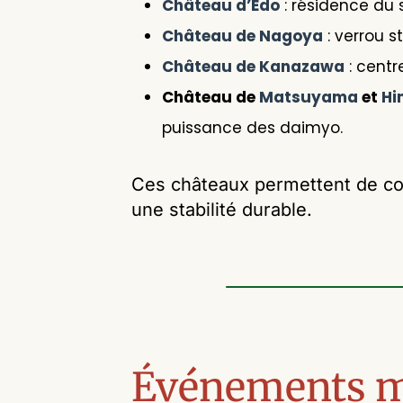
Château d’Edo
: résidence du
Château de Nagoya
: verrou s
Château de Kanazawa
: centr
Château de
Matsuyama
et
Hi
puissance des daimyo.
Ces châteaux permettent de co
une stabilité durable.
Événements ma