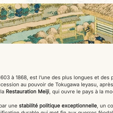
1603 à 1868, est l’une des plus longues et des 
ession au pouvoir de Tokugawa Ieyasu, après sa
 la
Restauration Meiji
, qui ouvre le pays à la mo
 par une
stabilité politique exceptionnelle
, un c
fication durable qui met fin aux guerres féodal