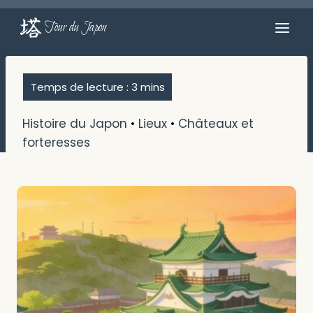
Aller
au
Tour du Japon
contenu
Histoire du Japon
•
Lieux
•
Châteaux et
forteresses