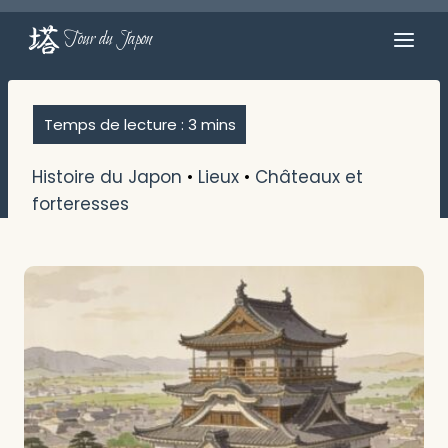
Aller
au
Tour du Japon
contenu
Histoire du Japon
•
Lieux
•
Châteaux et
forteresses