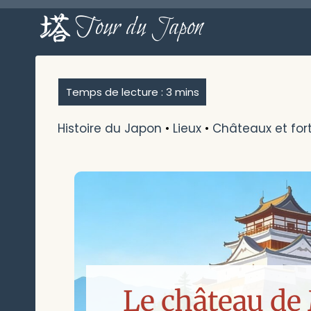
Aller
Tour du Japon
au
contenu
Histoire du Japon
•
Lieux
•
Châteaux et for
Le château de